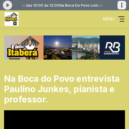
orge Theiss das 10:00 às 12:00
Na Boca Do Povo com Jorge Theiss das 1
MENU
Na Boca do Povo entrevista
Paulino Junkes, pianista e
professor.