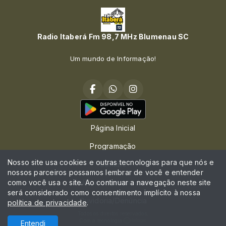
Radio Itaberá Fm 98,7 MHz Blumenau SC
Um mundo de Informação!
Página Inicial
Programação
Nosso site usa cookies e outras tecnologias para que nós e
Contato
nossos parceiros possamos lembrar de você e entender
como você usa o site. Ao continuar a navegação neste site
Política de privacidade
será considerado como consentimento implícito à nossa
Ouvidoria/Denúncia
política de privacidade
.
Todos os direitos reservados.
Com a tecnologia
Entendi