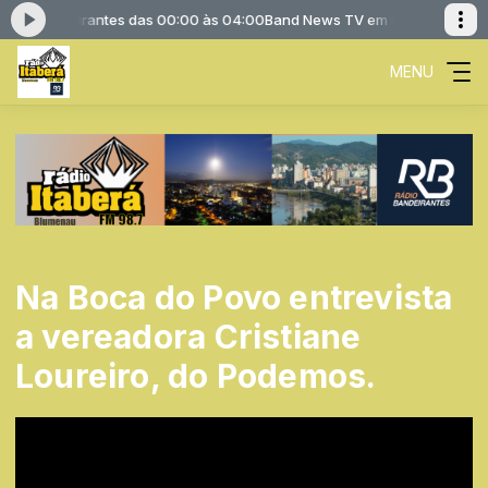
io Bandeirantes das 00:00 às 04:00
Band News TV em Rede com Rádio 
MENU
Na Boca do Povo entrevista
a vereadora Cristiane
Loureiro, do Podemos.