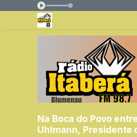
es das 08:00 às 10:00
Na Boca do Povo entre
Uhlmann, Presidente 