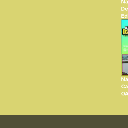
Na
De
Ed
Na
Ca
OA