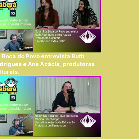
 Boca do Povo entrevista Ruth
drigues e Ana Acácia, produtoras
lturais.