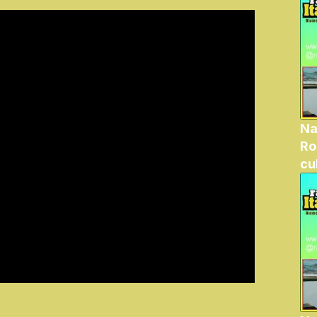
Na
Ro
cu