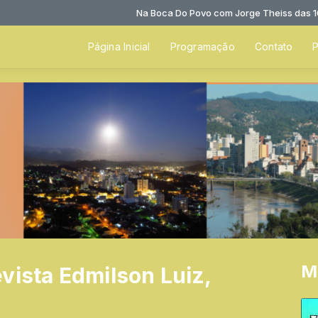
Na Boca Do Povo com Jorge Theiss das 10:00 à
Página Inicial
Programação
Contato
P
M
vista Edmilson Luiz,