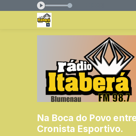
s das 10:00 às 12:00
Na Boca do Povo entre
Cronista Esportivo.