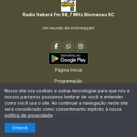
Radio Itaberá Fm 98,7 MHz Blumenau SC
Um mundo de Informação!
Página Inicial
Programação
Nosso site usa cookies e outras tecnologias para que nós e
Contato
nossos parceiros possamos lembrar de você e entender
como você usa o site. Ao continuar a navegação neste site
Política de privacidade
será considerado como consentimento implícito à nossa
Ouvidoria/Denúncia
política de privacidade
.
Todos os direitos reservados.
Com a tecnologia
Entendi