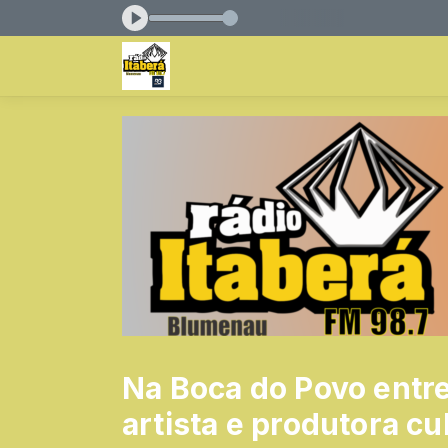
irantes das 18:00 às 19:30
Na Boca do Povo entrev
artista e produtora cul