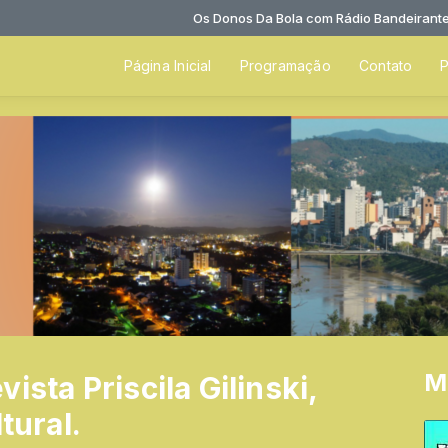
Os Donos Da Bola com Rádio Bandeirantes das 
Página Inicial
Programação
Contato
P
M
ista Priscila Gilinski,
tural.