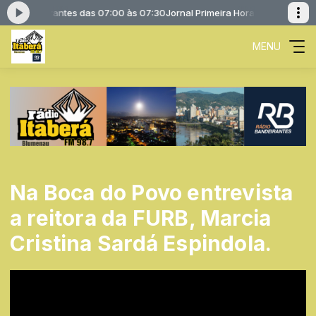
io Bandeirantes das 07:00 às 07:30
Jornal Primeira Hora com Rádio Ban
MENU
Na Boca do Povo entrevista
a reitora da FURB, Marcia
Cristina Sardá Espindola.