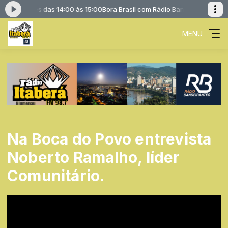
andeirantes das 14:00 às 15:00
Bora Brasil com Rádio Bandeirantes das 1
MENU
Na Boca do Povo entrevista
Noberto Ramalho, líder
Comunitário.