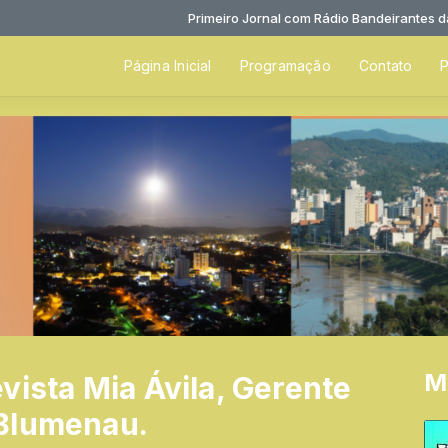
Primeiro Jornal com Rádio Bandeirantes das 04
Página Inicial
Programação
Contato
P
M
vista Mia Ávila, Gerente
 Blumenau.