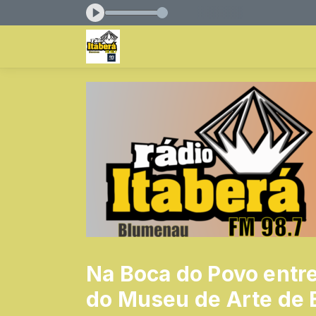
antes das 04:00 às 05:00
Na Boca do Povo entre
do Museu de Arte de