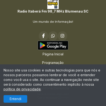
Radio Itaberá Fm 98,7 MHz Blumenau SC
Um mundo de Informação!
Página Inicial
Programação
Nosso site usa cookies e outras tecnologias para que nós e
Contato
nossos parceiros possamos lembrar de você e entender
como você usa o site. Ao continuar a navegação neste site
Política de privacidade
será considerado como consentimento implícito à nossa
Ouvidoria/Denúncia
política de privacidade
.
Todos os direitos reservados.
Com a tecnologia
Entendi