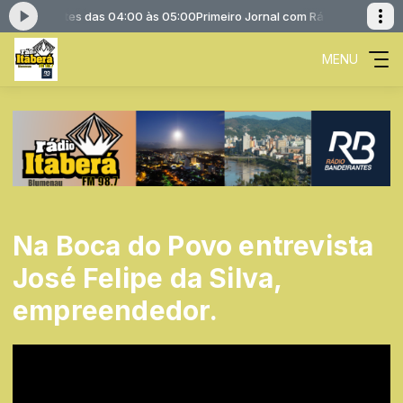
 Bandeirantes das 04:00 às 05:00
Primeiro Jornal com Rádio Bandeirant
MENU
Na Boca do Povo entrevista
José Felipe da Silva,
empreendedor.