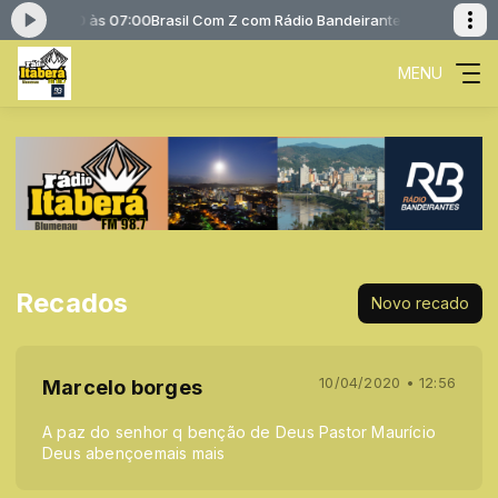
 06:00 às 07:00
Brasil Com Z com Rádio Bandeirantes das 06:00 às 07:0
MENU
Recados
Novo recado
10/04/2020 • 12:56
Marcelo borges
A paz do senhor q benção de Deus Pastor Maurício
Deus abençoemais mais