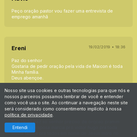
Peço oração pastor vou fazer uma entrevista de
emprego amanhã
19/02/2019 • 18:36
Ereni
Paz do senhor
Gostaria de pedir oração pela vida de Maicon é toda
Minha família.
Deus abençoe.
Nosso site usa cookies e outras tecnologias para que nós e
nossos parceiros possamos lembrar de você e entender
como você usa o site. Ao continuar a navegação neste site
19/02/2019 • 12:17
será considerado como consentimento implícito à nossa
flavio
política de privacidade
.
boa tarde paz so senhor preciso de orqcao pramim
/pra minha esposa marcia pro victor hugo pra toda
Entendi
minha familia pra todos em nome de Jesus moro no