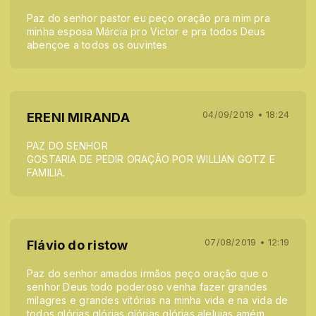
Paz do senhor pastor eu peço oração pra mim pra
minha esposa Márcia pro Victor e pra todos Deus
abençoe a todos os ouvintes
04/09/2019 • 18:24
ERENI MIRANDA
PAZ DO SENHOR
GOSTARIA DE PEDIR ORAÇÃO POR WILLIAN GOTZ E
FAMILIA.
07/08/2019 • 12:19
Flávio do ristow
Paz do senhor amados irmãos peço oração que o
senhor Deus todo poderoso venha fazer grandes
milagres e grandes vitórias na minha vida e na vida de
todos glórias glórias glórias glórias aleluias amém