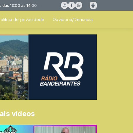
13:00 às 14:00
olítica de privacidade
Ouvidoria/Denúncia
ais vídeos