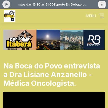
o Bandeirantes das 19:30 às 21:00
Esporte Em Debate com Rádio Bandeira
MENU
Na Boca do Povo entrevista
a Dra Lisiane Anzanello -
Médica Oncologista.