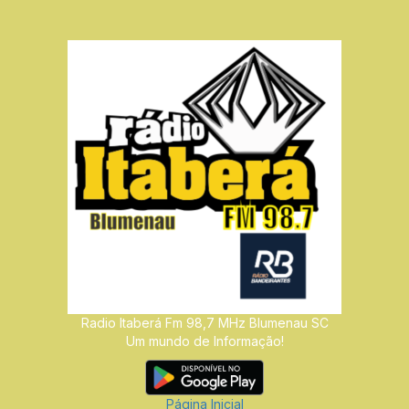
Radio Itaberá Fm 98,7 MHz Blumenau SC
Um mundo de Informação!
Página Inicial