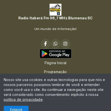
Radio Itaberá Fm 98,7 MHz Blumenau SC
Um mundo de Informação!
Página Inicial
Programação
Nosso site usa cookies e outras tecnologias para que nós e
Contato
nossos parceiros possamos lembrar de você e entender
como você usa o site. Ao continuar a navegação neste site
Política de privacidade
será considerado como consentimento implícito à nossa
Ouvidoria/Denúncia
política de privacidade
.
Todos os direitos reservados.
Com a tecnologia
Entendi